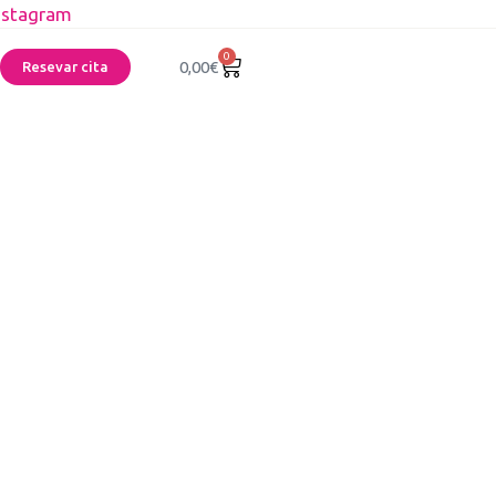
nstagram
0
0,00
€
Resevar cita