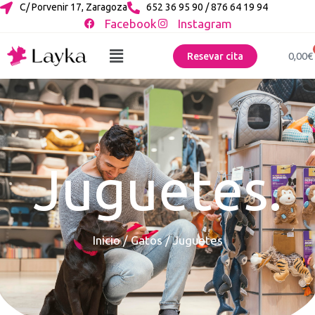
C/ Porvenir 17, Zaragoza
652 36 95 90 / 876 64 19 94
Facebook
Instagram
0,00
€
Resevar cita
Juguetes.
Inicio
/
Gatos
/ Juguetes