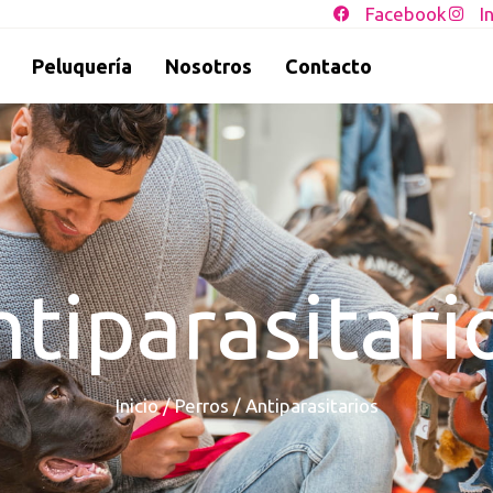
Facebook
I
Peluquería
Nosotros
Contacto
tiparasitari
Inicio
/
Perros
/ Antiparasitarios