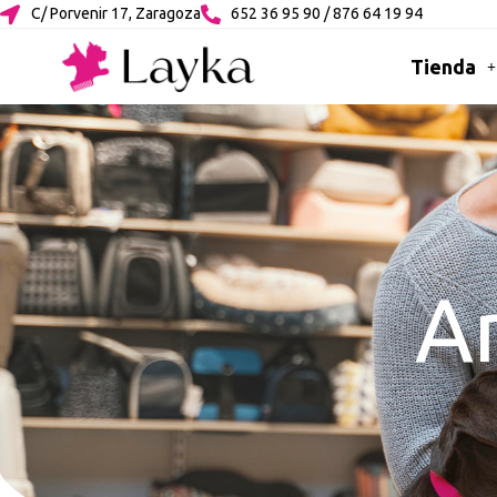
C/ Porvenir 17, Zaragoza
652 36 95 90 / 876 64 19 94
Tienda
An