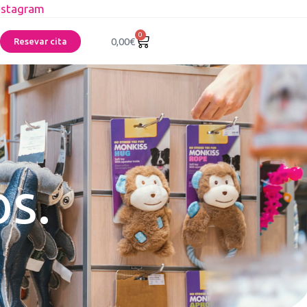
nstagram
0
0,00
€
Resevar cita
os.