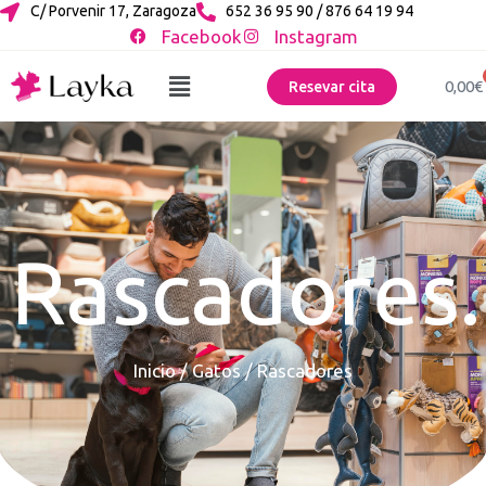
C/ Porvenir 17, Zaragoza
652 36 95 90 / 876 64 19 94
Facebook
Instagram
0,00
€
Resevar cita
Rascadores.
Inicio
/
Gatos
/ Rascadores