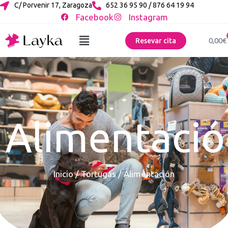
C/ Porvenir 17, Zaragoza
652 36 95 90 / 876 64 19 94
Facebook
Instagram
0,00
€
Resevar cita
Alimentació
Inicio
/
Tortugas
/ Alimentación