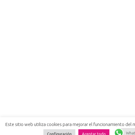
Este sitio web utiliza cookies para mejorar el funcionamiento del
Artículo añadido al carrito.
Finalizar Com
Wha
0 artículos -
0,00
€
Configuración
Aceptar todo