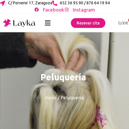
C/ Porvenir 17, Zaragoza
652 36 95 90 / 876 64 19 94
Facebook
Instagram
0,00
€
Resevar cita
Peluquería
.
Inicio
/ Peluquería