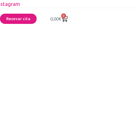
nstagram
0
0,00
€
Resevar cita