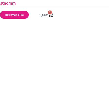
nstagram
0
0,00
€
Resevar cita