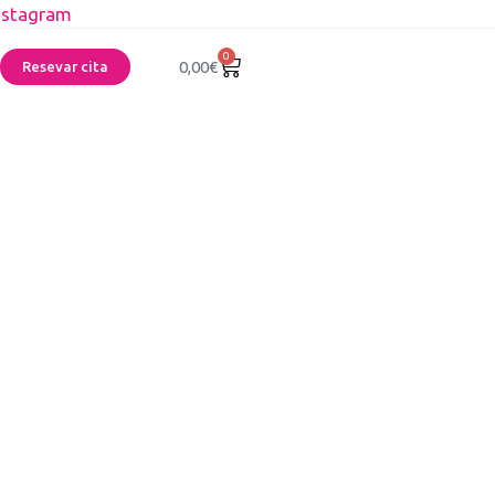
nstagram
0
0,00
€
Resevar cita