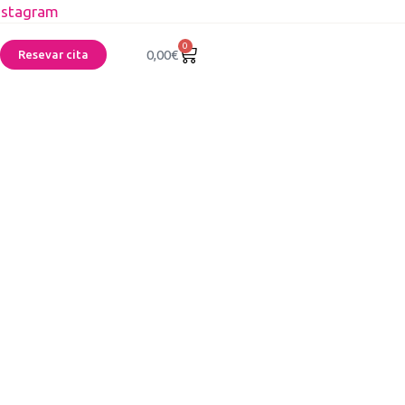
nstagram
0
0,00
€
Resevar cita