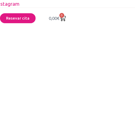
nstagram
0
0,00
€
Resevar cita