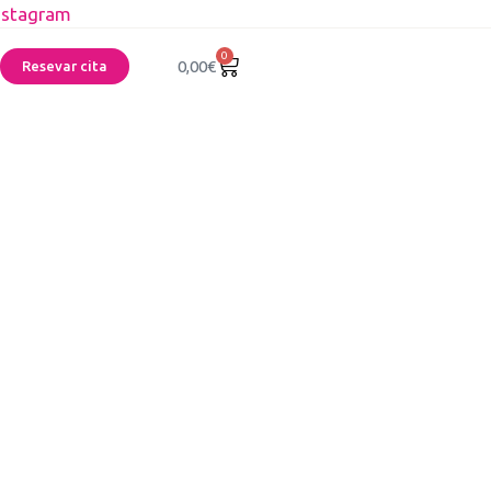
nstagram
0
0,00
€
Resevar cita