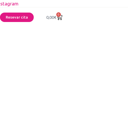
nstagram
0
0,00
€
Resevar cita