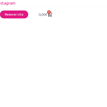
nstagram
0
0,00
€
Resevar cita