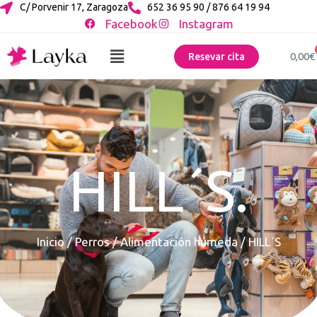
C/ Porvenir 17, Zaragoza
652 36 95 90 / 876 64 19 94
Facebook
Instagram
0,00
€
Resevar cita
HILL´S.
Inicio
/
Perros
/
Alimentación húmeda
/ HILL´S