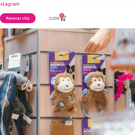
nstagram
0
0,00
€
Resevar cita