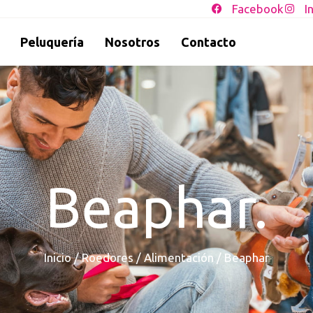
Facebook
I
Peluquería
Nosotros
Contacto
Beaphar.
Inicio
/
Roedores
/
Alimentación
/ Beaphar