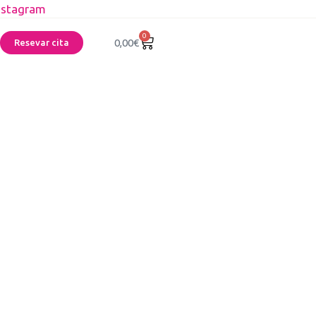
nstagram
0
0,00
€
Resevar cita